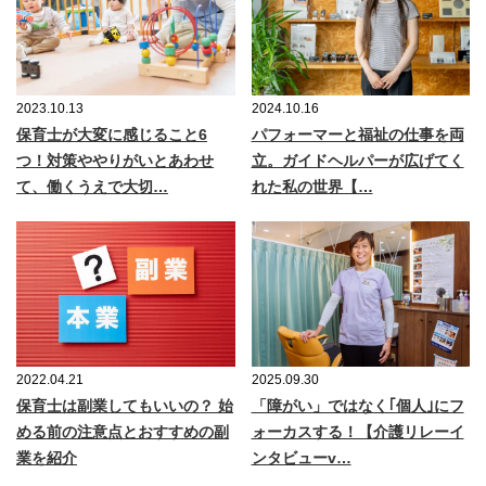
2023.10.13
2024.10.16
保育士が大変に感じること6
パフォーマーと福祉の仕事を両
つ！対策ややりがいとあわせ
立。ガイドヘルパーが広げてく
て、働くうえで大切…
れた私の世界【…
2022.04.21
2025.09.30
保育士は副業してもいいの？ 始
「障がい」ではなく｢個人｣にフ
める前の注意点とおすすめの副
ォーカスする！【介護リレーイ
業を紹介
ンタビューv…