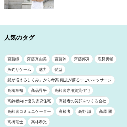
人気のタグ
齋藤瞳
齋藤真由美
齋藤幹
齊藤邦秀
鹿見勇輔
魚釣りゲーム
魅力
髪型
髪が増えるしくみ」から考案 頭皮が蘇るすごいマッサージ
髙橋章裕
髙品昇平
高齢者専用賃貸住宅
高齢者向け優良賃貸住宅
高齢者の笑顔をつくる会社
高齢者コミュニケーター
高齢者
高野 誠
高澤 麗
高橋竜士
高林孝光