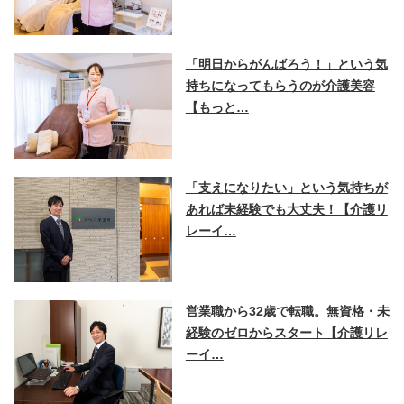
「明日からがんばろう！」という気
持ちになってもらうのが介護美容
【もっと…
「支えになりたい」という気持ちが
あれば未経験でも大丈夫！【介護リ
レーイ…
営業職から32歳で転職。無資格・未
経験のゼロからスタート【介護リレ
ーイ…