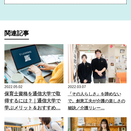
関連記事
2022.05.02
2022.03.07
保育士資格を通信大学で取
「その人らしさ」を諦めない
得するには？｜通信大学で
で。創意工夫が介護の楽しさの
学ぶメリット＆おすすめ…
秘訣／介護リレー…