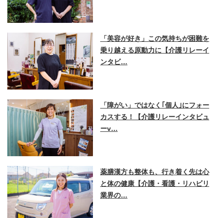
「美容が好き」この気持ちが困難を
乗り越える原動力に【介護リレーイ
ンタビ…
「障がい」ではなく｢個人｣にフォー
カスする！【介護リレーインタビュ
ーv…
薬膳漢方も整体も、行き着く先は心
と体の健康【介護・看護・リハビリ
業界の…