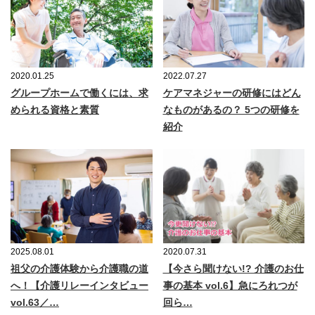
2020.01.25
2022.07.27
グループホームで働くには、求
ケアマネジャーの研修にはどん
められる資格と素質
なものがあるの？ 5つの研修を
紹介
2025.08.01
2020.07.31
祖父の介護体験から介護職の道
【今さら聞けない!? 介護のお仕
へ！【介護リレーインタビュー
事の基本 vol.6】急にろれつが
vol.63／…
回ら…