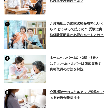
られる実務経験とは？
介護福祉士の国家試験受験料はいく
3
ら？ どうやって払うの？ 受験に実
務経験証明書が必要なルートとは？
ホームヘルパー1級・2級・3級と
4
は？ ホームヘルパーは国家資格？
資格取得の方法を解説
介護福祉士のスキルアップ資格ので
5
ある医療介護福祉士