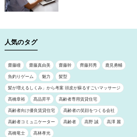
人気のタグ
齋藤瞳
齋藤真由美
齋藤幹
齊藤邦秀
鹿見勇輔
魚釣りゲーム
魅力
髪型
髪が増えるしくみ」から考案 頭皮が蘇るすごいマッサージ
髙橋章裕
髙品昇平
高齢者専用賃貸住宅
高齢者向け優良賃貸住宅
高齢者の笑顔をつくる会社
高齢者コミュニケーター
高齢者
高野 誠
高澤 麗
高橋竜士
高林孝光