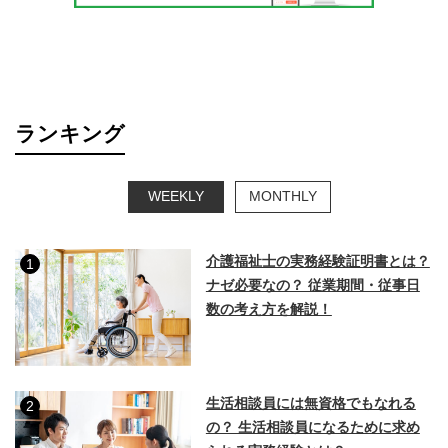
ランキング
WEEKLY
MONTHLY
介護福祉士の実務経験証明書とは？
1
ナゼ必要なの？ 従業期間・従事日
数の考え方を解説！
生活相談員には無資格でもなれる
2
の？ 生活相談員になるために求め