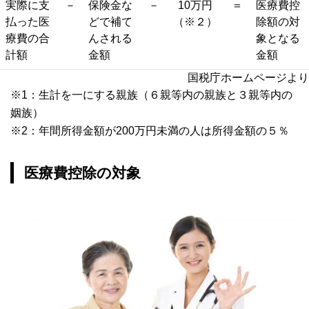
実際に支
－
保険金な
－
10万円
＝
医療費控
払った医
どで補て
（※２）
除額の対
療費の合
んされる
象となる
計額
金額
金額
国税庁ホームページより
※1：生計を一にする親族（６親等内の親族と３親等内の
姻族）
※2：年間所得金額が200万円未満の人は所得金額の５％
医療費控除の対象