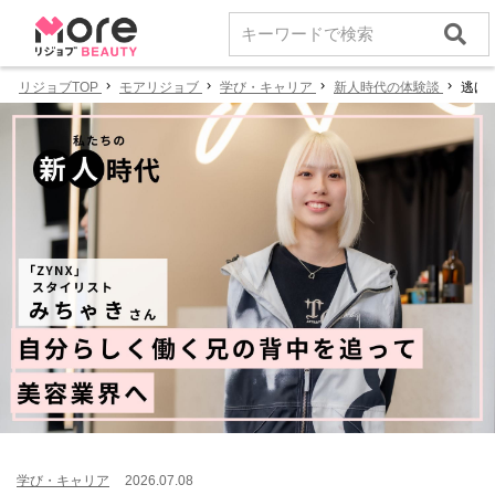
リジョブTOP
モアリジョブ
学び・キャリア
新人時代の体験談
逃げ
学び・キャリア
2026.07.08