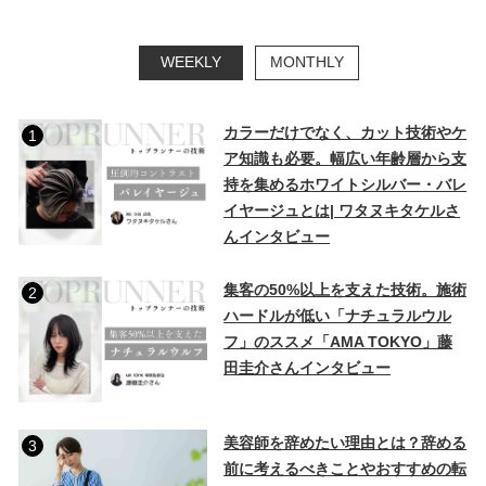
WEEKLY
MONTHLY
カラーだけでなく、カット技術やケ
1
ア知識も必要。幅広い年齢層から支
持を集めるホワイトシルバー・バレ
イヤージュとは| ワタヌキタケルさ
んインタビュー
集客の50%以上を支えた技術。施術
2
ハードルが低い「ナチュラルウル
フ」のススメ「AMA TOKYO」藤
田圭介さんインタビュー
美容師を辞めたい理由とは？辞める
3
前に考えるべきことやおすすめの転