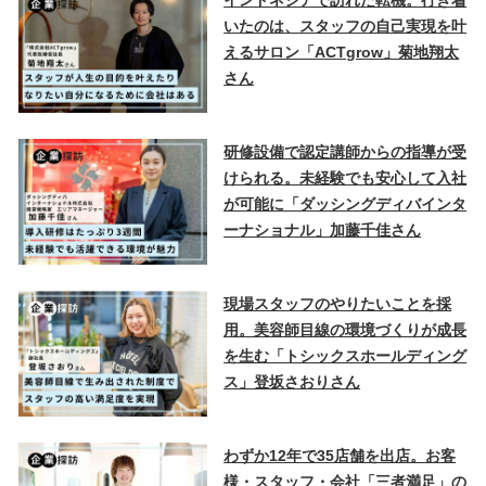
インドネシアで訪れた転機。行き着
いたのは、スタッフの自己実現を叶
えるサロン「ACTgrow」菊地翔太
さん
研修設備で認定講師からの指導が受
けられる。未経験でも安心して入社
が可能に「ダッシングディバインタ
ーナショナル」加藤千佳さん
現場スタッフのやりたいことを採
用。美容師目線の環境づくりが成長
を生む「トシックスホールディング
ス」登坂さおりさん
わずか12年で35店舗を出店。お客
様・スタッフ・会社「三者満足」の