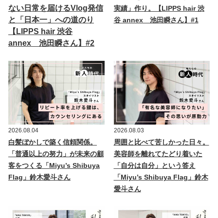
ない日常を届けるVlog発信
実績」作り。【LIPPS hair 渋
と「日本一」への道のり
谷 annex 池田瞬さん】#1
【LIPPS hair 渋谷
annex 池田瞬さん】#2
2026.08.04
2026.08.03
白髪ぼかしで築く信頼関係。
周囲と比べて苦しかった日々。
「普通以上の努力」が未来の顧
美容師を離れてたどり着いた
客をつくる「Miyu’s Shibuya
「自分は自分」という答え
Flag」鈴木愛斗さん
「Miyu’s Shibuya Flag」鈴木
愛斗さん