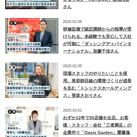
さん
2025.02.09
研修設備で認定講師からの指導が受
けられる。未経験でも安心して入社
が可能に「ダッシングディバインタ
ーナショナル」加藤千佳さん
2025.02.05
現場スタッフのやりたいことを採
用。美容師目線の環境づくりが成長
を生む「トシックスホールディング
ス」登坂さおりさん
2025.02.01
わずか12年で35店舗を出店。お客
様・スタッフ・会社「三者満足」の
企業作り「Oasis Garden」齋藤逸