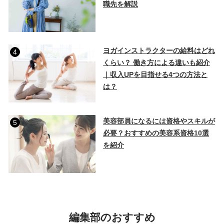
職先を解説
ヨガインストラクターの給料はどれ
4
くらい？ 働き方による違いも紹介
｜収入UPを目指せる4つの方法と
は？
美容部員になるには資格やスキルが
5
必要？おすすめの美容系資格10選
を紹介
編集部のおすすめ