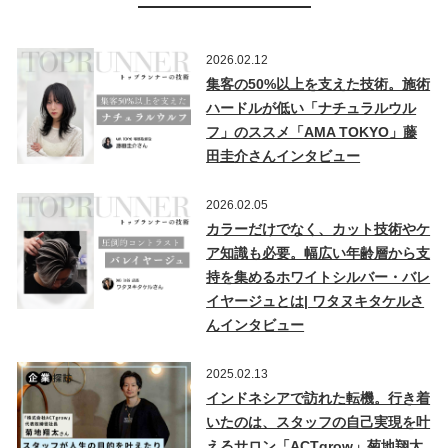
2026.02.12
集客の50%以上を支えた技術。施術
ハードルが低い「ナチュラルウル
フ」のススメ「AMA TOKYO」藤
田圭介さんインタビュー
2026.02.05
カラーだけでなく、カット技術やケ
ア知識も必要。幅広い年齢層から支
持を集めるホワイトシルバー・バレ
イヤージュとは| ワタヌキタケルさ
んインタビュー
2025.02.13
インドネシアで訪れた転機。行き着
いたのは、スタッフの自己実現を叶
えるサロン「ACTgrow」菊地翔太