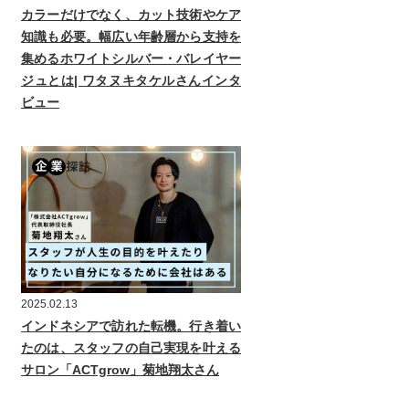
カラーだけでなく、カット技術やケア
知識も必要。幅広い年齢層から支持を
集めるホワイトシルバー・バレイヤー
ジュとは| ワタヌキタケルさんインタ
ビュー
2025.02.13
インドネシアで訪れた転機。行き着い
たのは、スタッフの自己実現を叶える
サロン「ACTgrow」菊地翔太さん