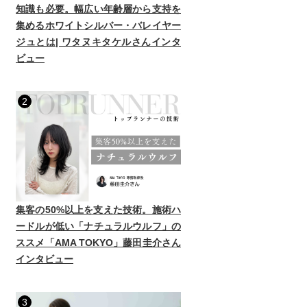
知識も必要。幅広い年齢層から支持を
集めるホワイトシルバー・バレイヤー
ジュとは| ワタヌキタケルさんインタ
ビュー
2
集客の50%以上を支えた技術。施術ハ
ードルが低い「ナチュラルウルフ」の
ススメ「AMA TOKYO」藤田圭介さん
インタビュー
3