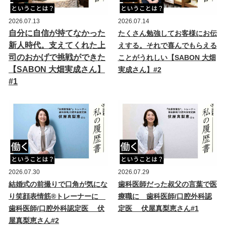
2026.07.13
2026.07.14
自分に自信が持てなかった
たくさん勉強してお客様にお伝
新人時代。支えてくれた上
えする。それで喜んでもらえる
司のおかげで挑戦ができた
ことがうれしい【SABON 大畑
【SABON 大畑実成さん】
実成さん】#2
#1
2026.07.30
2026.07.29
結婚式の前撮りで口角が気にな
歯科医師だった叔父の言葉で医
り笑顔表情筋®トレーナーに
療職に 歯科医師/口腔外科認
歯科医師/口腔外科認定医 伏
定医 伏屋真梨恵さん#1
屋真梨恵さん#2