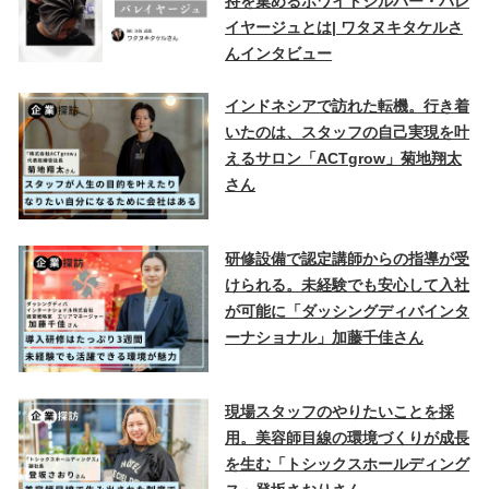
持を集めるホワイトシルバー・バレ
イヤージュとは| ワタヌキタケルさ
んインタビュー
インドネシアで訪れた転機。行き着
いたのは、スタッフの自己実現を叶
えるサロン「ACTgrow」菊地翔太
さん
研修設備で認定講師からの指導が受
けられる。未経験でも安心して入社
が可能に「ダッシングディバインタ
ーナショナル」加藤千佳さん
現場スタッフのやりたいことを採
用。美容師目線の環境づくりが成長
を生む「トシックスホールディング