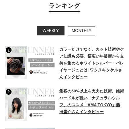
ランキング
WEEKLY
MONTHLY
カラーだけでなく、カット技術やケ
1
ア知識も必要。幅広い年齢層から支
持を集めるホワイトシルバー・バレ
イヤージュとは| ワタヌキタケルさ
んインタビュー
集客の50%以上を支えた技術。施術
2
ハードルが低い「ナチュラルウル
フ」のススメ「AMA TOKYO」藤
田圭介さんインタビュー