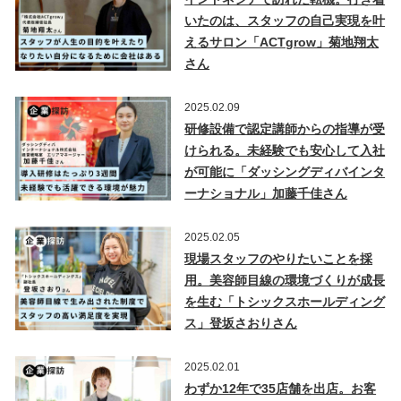
いたのは、スタッフの自己実現を叶
えるサロン「ACTgrow」菊地翔太
さん
2025.02.09
研修設備で認定講師からの指導が受
けられる。未経験でも安心して入社
が可能に「ダッシングディバインタ
ーナショナル」加藤千佳さん
2025.02.05
現場スタッフのやりたいことを採
用。美容師目線の環境づくりが成長
を生む「トシックスホールディング
ス」登坂さおりさん
2025.02.01
わずか12年で35店舗を出店。お客