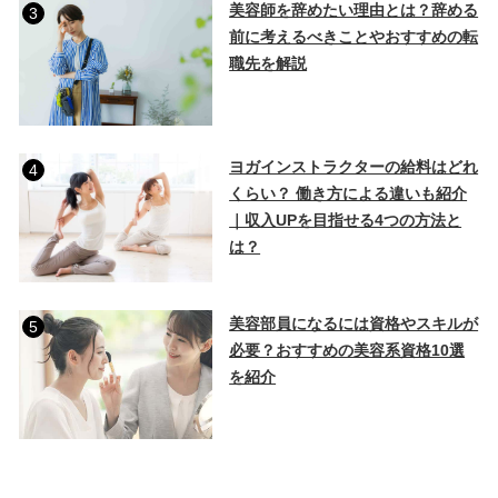
美容師を辞めたい理由とは？辞める
3
前に考えるべきことやおすすめの転
職先を解説
ヨガインストラクターの給料はどれ
4
くらい？ 働き方による違いも紹介
｜収入UPを目指せる4つの方法と
は？
美容部員になるには資格やスキルが
5
必要？おすすめの美容系資格10選
を紹介