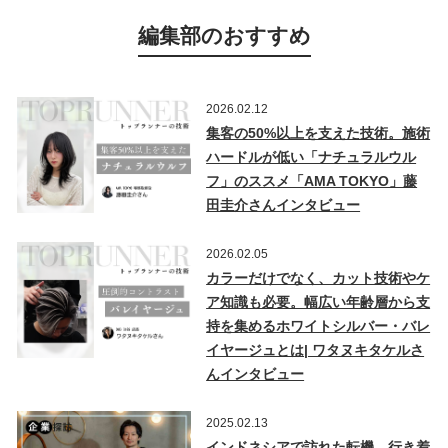
編集部のおすすめ
2026.02.12
集客の50%以上を支えた技術。施術
ハードルが低い「ナチュラルウル
フ」のススメ「AMA TOKYO」藤
田圭介さんインタビュー
2026.02.05
カラーだけでなく、カット技術やケ
ア知識も必要。幅広い年齢層から支
持を集めるホワイトシルバー・バレ
イヤージュとは| ワタヌキタケルさ
んインタビュー
2025.02.13
インドネシアで訪れた転機。行き着