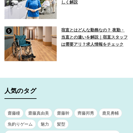
しく解説
宿直とはどんな勤務なの？ 夜勤・
5
当直との違いを解説｜宿直スタッフ
は需要アリ？求人情報をチェック
人気のタグ
齋藤瞳
齋藤真由美
齋藤幹
齊藤邦秀
鹿見勇輔
魚釣りゲーム
魅力
髪型