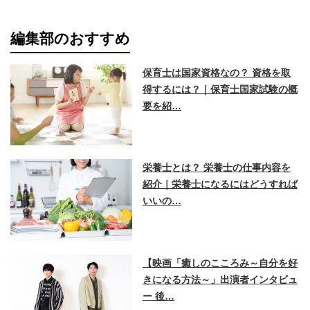
編集部のおすすめ
保育士は国家資格なの？ 資格を取
得するには？｜保育士国家試験の概
要を紹…
栄養士とは？ 栄養士の仕事内容を
紹介｜栄養士になるにはどうすれば
いいの…
【映画「癒しのこころみ～自分を好
きになる方法～」出演者インタビュ
ー 後…