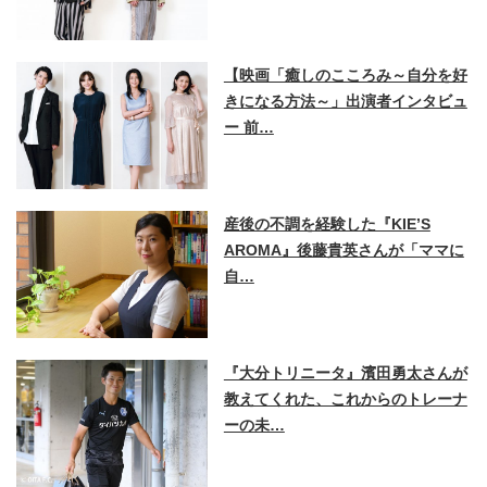
【映画「癒しのこころみ～自分を好
きになる方法～」出演者インタビュ
ー 前…
産後の不調を経験した『KIE’S
AROMA』後藤貴英さんが「ママに
自…
『大分トリニータ』濱田勇太さんが
教えてくれた、これからのトレーナ
ーの未…