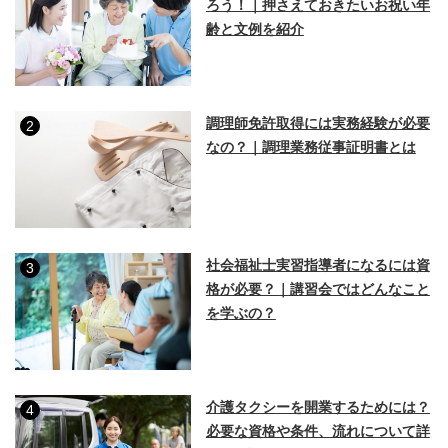
ろう！｜押さえておきたいお祝い年
齢と文例を紹介
調理師免許取得には実務経験が必要
2
なの？｜調理業務従事証明書とは
社会福祉士実習指導者になるには資
3
格が必要？｜講習会ではどんなこと
を学ぶの？
介護タクシーを開業するためには？
4
必要な資格や条件、流れについて詳