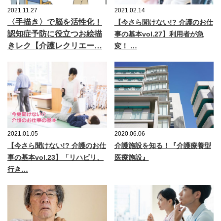
2021.11.27
2021.02.14
〈手描き〉で脳を活性化！
【今さら聞けない!? 介護のお仕
認知症予防に役立つお絵描
事の基本vol.27】利用者が急
きレク【介護レクリエー…
変！ …
2021.01.05
2020.06.06
【今さら聞けない!? 介護のお仕
介護施設を知る！『介護療養型
事の基本vol.23】「リハビリ、
医療施設』
行き…