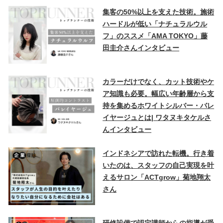
集客の50%以上を支えた技術。施術
ハードルが低い「ナチュラルウル
フ」のススメ「AMA TOKYO」藤
田圭介さんインタビュー
カラーだけでなく、カット技術やケ
ア知識も必要。幅広い年齢層から支
持を集めるホワイトシルバー・バレ
イヤージュとは| ワタヌキタケルさ
んインタビュー
インドネシアで訪れた転機。行き着
いたのは、スタッフの自己実現を叶
えるサロン「ACTgrow」菊地翔太
さん
研修設備で認定講師からの指導が受