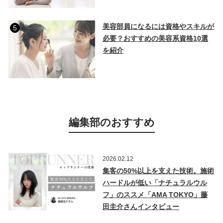
美容部員になるには資格やスキルが
5
必要？おすすめの美容系資格10選
を紹介
編集部のおすすめ
2026.02.12
集客の50%以上を支えた技術。施術
ハードルが低い「ナチュラルウル
フ」のススメ「AMA TOKYO」藤
田圭介さんインタビュー