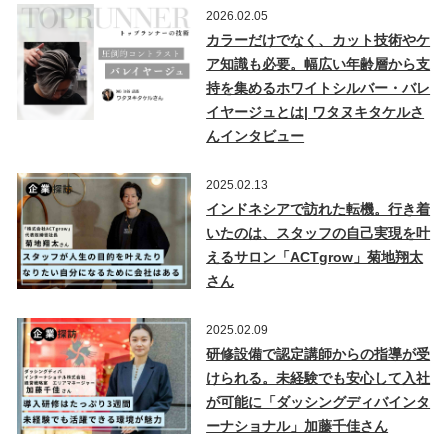
2026.02.05
カラーだけでなく、カット技術やケ
ア知識も必要。幅広い年齢層から支
持を集めるホワイトシルバー・バレ
イヤージュとは| ワタヌキタケルさ
んインタビュー
2025.02.13
インドネシアで訪れた転機。行き着
いたのは、スタッフの自己実現を叶
えるサロン「ACTgrow」菊地翔太
さん
2025.02.09
研修設備で認定講師からの指導が受
けられる。未経験でも安心して入社
が可能に「ダッシングディバインタ
ーナショナル」加藤千佳さん