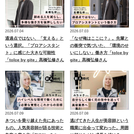
2026.07.04
2026.07.03
通過点ではない、「支える」と
「なぜ俺はここに？」。先輩と
いう選択。「プロアシスタン
の衝突で気づいた、「環境のせ
ト」に感じた大きな可能性
いにしない」働き方「tolce by
「tolce by gite」髙橋弘修さん
gite」髙橋弘修さん
2026.07.09
2026.07.08
きついを乗り越えた先にあった
逃げてきた人生が美容師という
もの。人気美容師が語る技術と
職業に出会って変わった。周囲