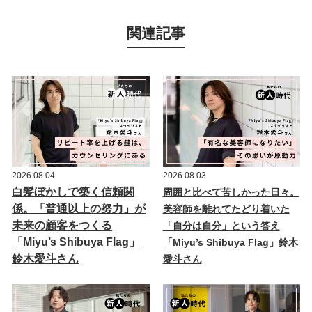
関連記事
2026.08.04
2026.08.03
白髪ぼかしで築く信頼関
周囲と比べて苦しかった日々。
係。「普通以上の努力」が
美容師を離れてたどり着いた
未来の顧客をつくる
「自分は自分」という答え
「Miyu’s Shibuya Flag」
「Miyu’s Shibuya Flag」鈴木
鈴木愛斗さん
愛斗さん