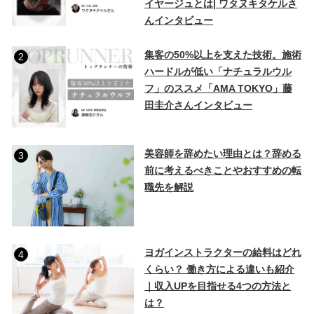
イヤージュとは| ワタヌキタケルさ
んインタビュー
集客の50%以上を支えた技術。施術
2
ハードルが低い「ナチュラルウル
フ」のススメ「AMA TOKYO」藤
田圭介さんインタビュー
美容師を辞めたい理由とは？辞める
3
前に考えるべきことやおすすめの転
職先を解説
ヨガインストラクターの給料はどれ
4
くらい？ 働き方による違いも紹介
｜収入UPを目指せる4つの方法と
は？