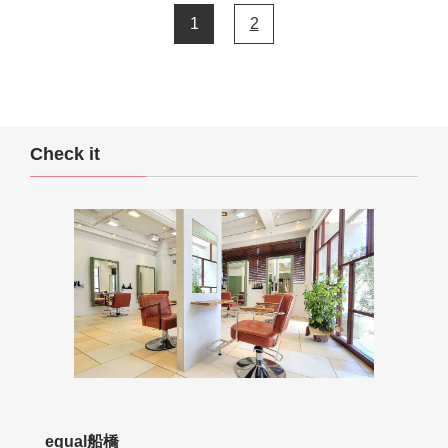
1
2
Check it
equal船橋