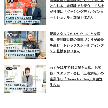
けられる。未経験でも安心して入社
が可能に「ダッシングディバインタ
ーナショナル」加藤千佳さん
現場スタッフのやりたいことを採
用。美容師目線の環境づくりが成長
を生む「トシックスホールディング
ス」登坂さおりさん
わずか12年で35店舗を出店。お客
様・スタッフ・会社「三者満足」の
企業作り「Oasis Garden」齋藤逸
生さん