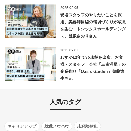
2025.02.05
現場スタッフのやりたいことを採
用。美容師目線の環境づくりが成長
を生む「トシックスホールディング
ス」登坂さおりさん
2025.02.01
わずか12年で35店舗を出店。お客
様・スタッフ・会社「三者満足」の
企業作り「Oasis Garden」齋藤逸
生さん
人気のタグ
キャリアアップ
就職ノウハウ
未経験歓迎