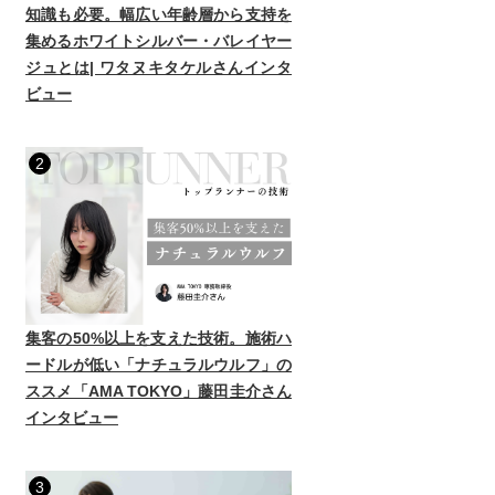
知識も必要。幅広い年齢層から支持を
集めるホワイトシルバー・バレイヤー
ジュとは| ワタヌキタケルさんインタ
ビュー
2
集客の50%以上を支えた技術。施術ハ
ードルが低い「ナチュラルウルフ」の
ススメ「AMA TOKYO」藤田圭介さん
インタビュー
3