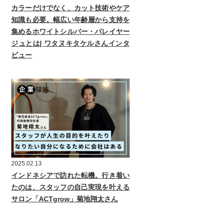
カラーだけでなく、カット技術やケア
知識も必要。幅広い年齢層から支持を
集めるホワイトシルバー・バレイヤー
ジュとは| ワタヌキタケルさんインタ
ビュー
2025.02.13
インドネシアで訪れた転機。行き着い
たのは、スタッフの自己実現を叶える
サロン「ACTgrow」菊地翔太さん