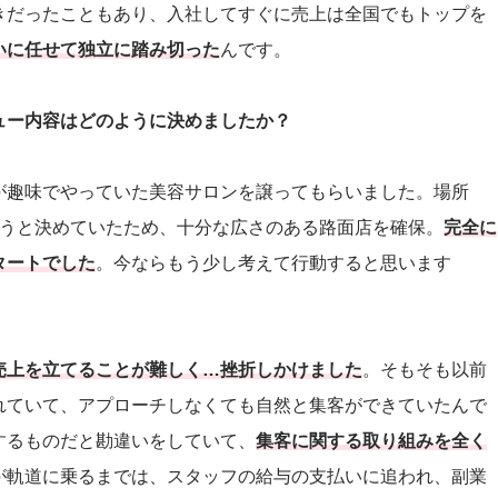
きだったこともあり、入社してすぐに売上は全国でもトップを
いに任せて独立に踏み切った
んです。
ュー内容はどのように決めましたか？
が趣味でやっていた美容サロンを譲ってもらいました。場所
雇うと決めていたため、十分な広さのある路面店を確保。
完全に
タートでした
。今ならもう少し考えて行動すると思います
売上を立てることが難しく…挫折しかけました
。そもそも以前
れていて、アプローチしなくても自然と集客ができていたんで
するものだと勘違いをしていて、
集客に関する取り組みを全く
が軌道に乗るまでは、スタッフの給与の支払いに追われ、副業