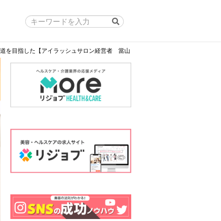
道を目指した【アイラッシュサロン経営者 當山（とうやま）佐菜さん】#1