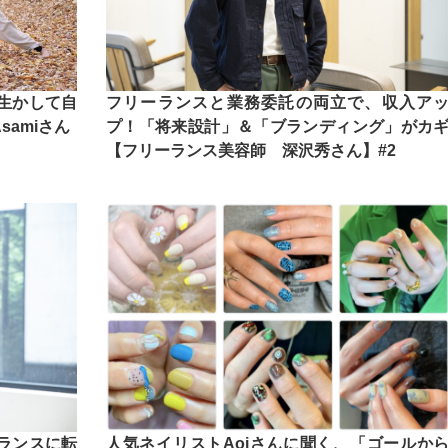
生かして自
フリーランスと業務委託の両立で、収入ア
amiさん
プ！「将来設計」＆「ブランディング」がカ
【フリーランス美容師 深沢秀さん】#2
ランスに転
人気ネイリストAoiさんに聞く、「ゴールか