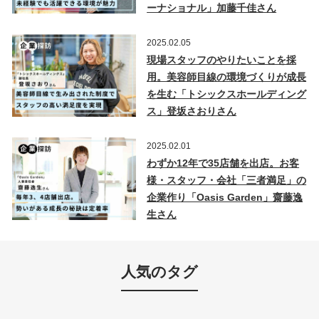
ーナショナル」加藤千佳さん
2025.02.05
現場スタッフのやりたいことを採
用。美容師目線の環境づくりが成長
を生む「トシックスホールディング
ス」登坂さおりさん
2025.02.01
わずか12年で35店舗を出店。お客
様・スタッフ・会社「三者満足」の
企業作り「Oasis Garden」齋藤逸
生さん
人気のタグ