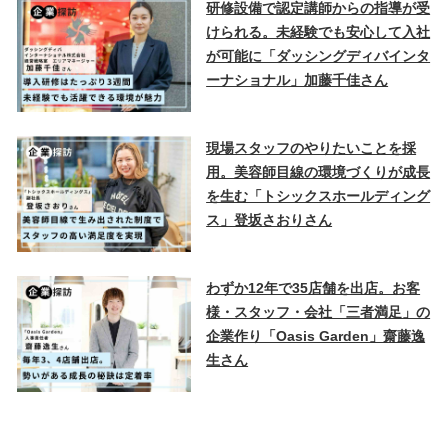
研修設備で認定講師からの指導が受
けられる。未経験でも安心して入社
が可能に「ダッシングディバインタ
ーナショナル」加藤千佳さん
現場スタッフのやりたいことを採
用。美容師目線の環境づくりが成長
を生む「トシックスホールディング
ス」登坂さおりさん
わずか12年で35店舗を出店。お客
様・スタッフ・会社「三者満足」の
企業作り「Oasis Garden」齋藤逸
生さん