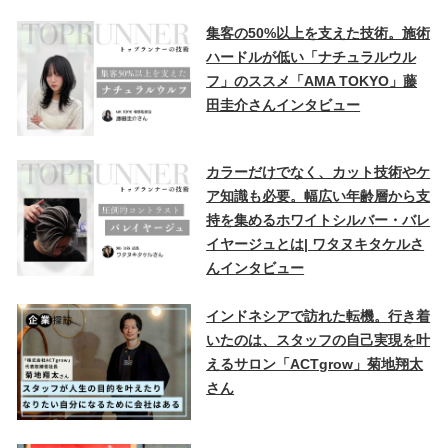
集客の50%以上を支えた技術。施術
ハードルが低い「ナチュラルウル
フ」のススメ「AMA TOKYO」藤
田圭介さんインタビュー
カラーだけでなく、カット技術やケ
ア知識も必要。幅広い年齢層から支
持を集めるホワイトシルバー・バレ
イヤージュとは| ワタヌキタケルさ
んインタビュー
インドネシアで訪れた転機。行き着
いたのは、スタッフの自己実現を叶
えるサロン「ACTgrow」菊地翔太
さん