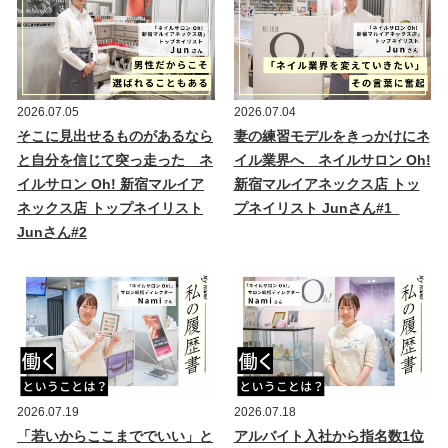
2026.07.05
2026.07.04
そこに見出せるものがあるなら
妻の練習モデルをきっかけにネ
と自分を信じて突っ走った ネ
イル業界へ ネイルサロン Oh!
イルサロン Oh! 新宿マルイア
新宿マルイアネックス店 トッ
ネックス店 トップネイリスト
プネイリスト Junさん#1
Junさん#2
2026.07.19
2026.07.18
「若いからここまででいい」と
アルバイト入社から指名数1位