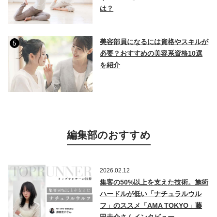
は？
美容部員になるには資格やスキルが
5
必要？おすすめの美容系資格10選
を紹介
編集部のおすすめ
2026.02.12
集客の50%以上を支えた技術。施術
ハードルが低い「ナチュラルウル
フ」のススメ「AMA TOKYO」藤
田圭介さんインタビュー