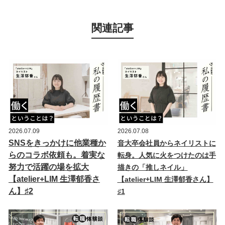
関連記事
2026.07.09
2026.07.08
SNSをきっかけに他業種か
音大卒会社員からネイリストに
らのコラボ依頼も。着実な
転身。人気に火をつけたのは手
努力で活躍の場を拡大
描きの「推しネイル」
【atelier+LIM 生澤郁香さ
【atelier+LIM 生澤郁香さん】
ん】♯2
♯1