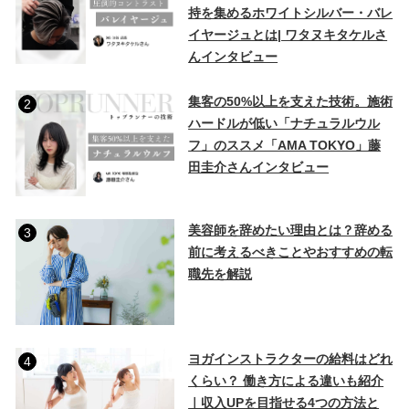
持を集めるホワイトシルバー・バレ
イヤージュとは| ワタヌキタケルさ
んインタビュー
集客の50%以上を支えた技術。施術
2
ハードルが低い「ナチュラルウル
フ」のススメ「AMA TOKYO」藤
田圭介さんインタビュー
美容師を辞めたい理由とは？辞める
3
前に考えるべきことやおすすめの転
職先を解説
ヨガインストラクターの給料はどれ
4
くらい？ 働き方による違いも紹介
｜収入UPを目指せる4つの方法と