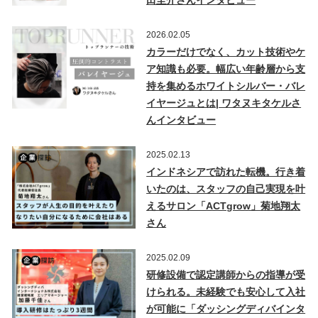
2026.02.05
カラーだけでなく、カット技術やケ
ア知識も必要。幅広い年齢層から支
持を集めるホワイトシルバー・バレ
イヤージュとは| ワタヌキタケルさ
んインタビュー
2025.02.13
インドネシアで訪れた転機。行き着
いたのは、スタッフの自己実現を叶
えるサロン「ACTgrow」菊地翔太
さん
2025.02.09
研修設備で認定講師からの指導が受
けられる。未経験でも安心して入社
が可能に「ダッシングディバインタ