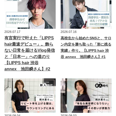
2026.07.17
2026.07.16
有言実行で叶えた「LIPPS
高校生から始めたSNSと、サロ
hair最速デビュー」。飾ら
ン内定を勝ち取った「形に残る
ない日常を届けるVlog発信
実績」作り。【LIPPS hair 渋
と「日本一」への道のり
谷 annex 池田瞬さん】#1
【LIPPS hair 渋谷
annex 池田瞬さん】#2
2026.08.04
2026.08.03