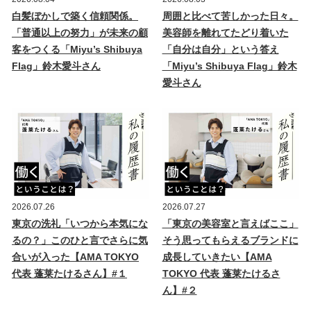
白髪ぼかしで築く信頼関係。
周囲と比べて苦しかった日々。
「普通以上の努力」が未来の顧
美容師を離れてたどり着いた
客をつくる「Miyu’s Shibuya
「自分は自分」という答え
Flag」鈴木愛斗さん
「Miyu’s Shibuya Flag」鈴木
愛斗さん
2026.07.26
2026.07.27
東京の洗礼「いつから本気にな
「東京の美容室と言えばここ」
るの？」このひと言でさらに気
そう思ってもらえるブランドに
合いが入った【AMA TOKYO
成長していきたい【AMA
代表 蓬莱たけるさん】#１
TOKYO 代表 蓬莱たけるさ
ん】#２