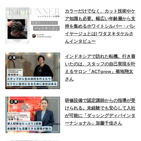
カラーだけでなく、カット技術やケ
ア知識も必要。幅広い年齢層から支
持を集めるホワイトシルバー・バレ
イヤージュとは| ワタヌキタケルさ
んインタビュー
インドネシアで訪れた転機。行き着
いたのは、スタッフの自己実現を叶
えるサロン「ACTgrow」菊地翔太
さん
研修設備で認定講師からの指導が受
けられる。未経験でも安心して入社
が可能に「ダッシングディバインタ
ーナショナル」加藤千佳さん