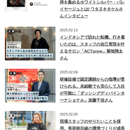
持を集めるホワイトシルバー・バレ
イヤージュとは| ワタヌキタケルさ
んインタビュー
2025.02.13
インドネシアで訪れた転機。行き着
いたのは、スタッフの自己実現を叶
えるサロン「ACTgrow」菊地翔太
さん
2025.02.09
研修設備で認定講師からの指導が受
けられる。未経験でも安心して入社
が可能に「ダッシングディバインタ
ーナショナル」加藤千佳さん
2025.02.05
現場スタッフのやりたいことを採
用。美容師目線の環境づくりが成長