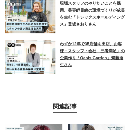
現場スタッフのやりたいことを採
用。美容師目線の環境づくりが成長
を生む「トシックスホールディング
ス」登坂さおりさん
わずか12年で35店舗を出店。お客
様・スタッフ・会社「三者満足」の
企業作り「Oasis Garden」齋藤逸
生さん
関連記事