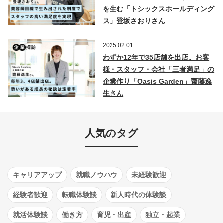
を生む「トシックスホールディング
ス」登坂さおりさん
2025.02.01
わずか12年で35店舗を出店。お客
様・スタッフ・会社「三者満足」の
企業作り「Oasis Garden」齋藤逸
生さん
人気のタグ
キャリアアップ
就職ノウハウ
未経験歓迎
経験者歓迎
転職体験談
新人時代の体験談
就活体験談
働き方
育児・出産
独立・起業