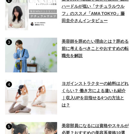
2
ハードルが低い「ナチュラルウル
フ」のススメ「AMA TOKYO」藤
田圭介さんインタビュー
美容師を辞めたい理由とは？辞める
3
前に考えるべきことやおすすめの転
職先を解説
ヨガインストラクターの給料はどれ
4
くらい？ 働き方による違いも紹介
｜収入UPを目指せる4つの方法と
は？
美容部員になるには資格やスキルが
5
必要？おすすめの美容系資格10選