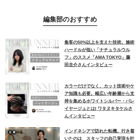
編集部のおすすめ
集客の50%以上を支えた技術。施術
ハードルが低い「ナチュラルウル
フ」のススメ「AMA TOKYO」藤
田圭介さんインタビュー
カラーだけでなく、カット技術やケ
ア知識も必要。幅広い年齢層から支
持を集めるホワイトシルバー・バレ
イヤージュとは| ワタヌキタケルさ
んインタビュー
インドネシアで訪れた転機。行き着
いたのは、スタッフの自己実現を叶