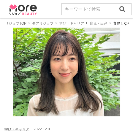
リジョブTOP
モアリジョブ
学び・キャリア
育児・出産
育児しなが
学び・キャリア
2022.12.01