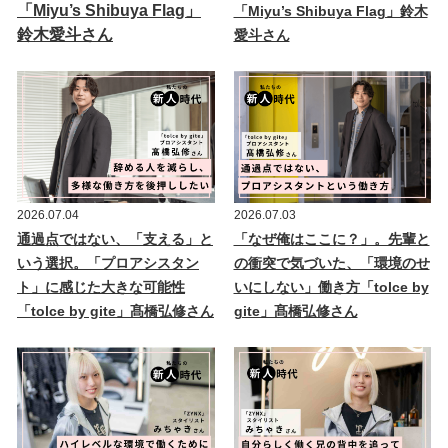
「Miyu’s Shibuya Flag」
「Miyu’s Shibuya Flag」鈴木
鈴木愛斗さん
愛斗さん
2026.07.04
2026.07.03
通過点ではない、「支える」と
「なぜ俺はここに？」。先輩と
いう選択。「プロアシスタン
の衝突で気づいた、「環境のせ
ト」に感じた大きな可能性
いにしない」働き方「tolce by
「tolce by gite」髙橋弘修さん
gite」髙橋弘修さん