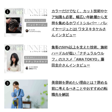
カラーだけでなく、カット技術やケ
1
ア知識も必要。幅広い年齢層から支
持を集めるホワイトシルバー・バレ
イヤージュとは| ワタヌキタケルさ
んインタビュー
集客の50%以上を支えた技術。施術
2
ハードルが低い「ナチュラルウル
フ」のススメ「AMA TOKYO」藤
田圭介さんインタビュー
美容師を辞めたい理由とは？辞める
3
前に考えるべきことやおすすめの転
職先を解説