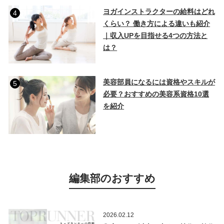
ヨガインストラクターの給料はどれ
4
くらい？ 働き方による違いも紹介
｜収入UPを目指せる4つの方法と
は？
美容部員になるには資格やスキルが
5
必要？おすすめの美容系資格10選
を紹介
編集部のおすすめ
2026.02.12