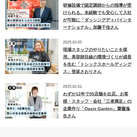
研修設備で認定講師からの指導が受
けられる。未経験でも安心して入社
が可能に「ダッシングディバインタ
ーナショナル」加藤千佳さん
2025.02.05
現場スタッフのやりたいことを採
用。美容師目線の環境づくりが成長
を生む「トシックスホールディング
ス」登坂さおりさん
2025.02.01
わずか12年で35店舗を出店。お客
様・スタッフ・会社「三者満足」の
企業作り「Oasis Garden」齋藤逸
生さん