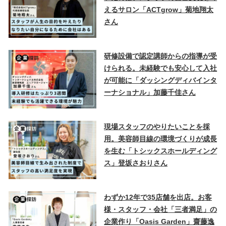
えるサロン「ACTgrow」菊地翔太
さん
研修設備で認定講師からの指導が受
けられる。未経験でも安心して入社
が可能に「ダッシングディバインタ
ーナショナル」加藤千佳さん
現場スタッフのやりたいことを採
用。美容師目線の環境づくりが成長
を生む「トシックスホールディング
ス」登坂さおりさん
わずか12年で35店舗を出店。お客
様・スタッフ・会社「三者満足」の
企業作り「Oasis Garden」齋藤逸