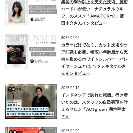
集客の50%以上を支えた技術。施術
ハードルが低い「ナチュラルウル
フ」のススメ「AMA TOKYO」藤
田圭介さんインタビュー
2026.02.05
カラーだけでなく、カット技術やケ
ア知識も必要。幅広い年齢層から支
持を集めるホワイトシルバー・バレ
イヤージュとは| ワタヌキタケルさ
んインタビュー
2025.02.13
インドネシアで訪れた転機。行き着
いたのは、スタッフの自己実現を叶
えるサロン「ACTgrow」菊地翔太
さん
2025.02.09