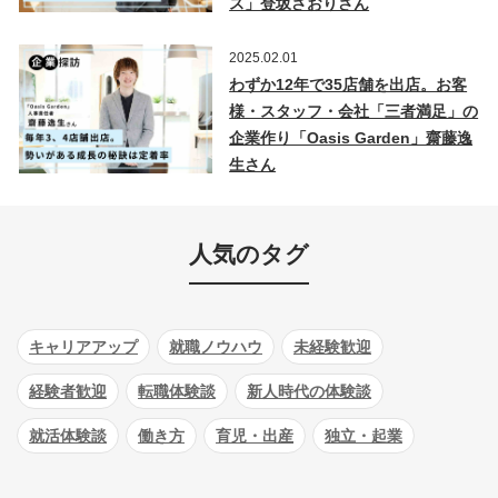
ス」登坂さおりさん
2025.02.01
わずか12年で35店舗を出店。お客
様・スタッフ・会社「三者満足」の
企業作り「Oasis Garden」齋藤逸
生さん
人気のタグ
キャリアアップ
就職ノウハウ
未経験歓迎
経験者歓迎
転職体験談
新人時代の体験談
就活体験談
働き方
育児・出産
独立・起業