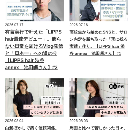
2026.07.17
2026.07.16
有言実行で叶えた「LIPPS
高校生から始めたSNSと、サロ
hair最速デビュー」。飾ら
ン内定を勝ち取った「形に残る
ない日常を届けるVlog発信
実績」作り。【LIPPS hair 渋
と「日本一」への道のり
谷 annex 池田瞬さん】#1
【LIPPS hair 渋谷
annex 池田瞬さん】#2
2026.08.04
2026.08.03
白髪ぼかしで築く信頼関係。
周囲と比べて苦しかった日々。