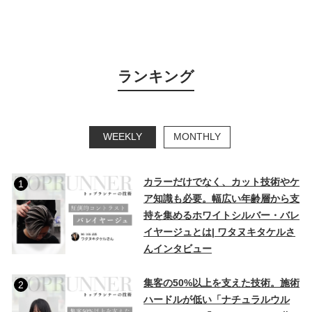
ランキング
WEEKLY
MONTHLY
カラーだけでなく、カット技術やケ
1
ア知識も必要。幅広い年齢層から支
持を集めるホワイトシルバー・バレ
イヤージュとは| ワタヌキタケルさ
んインタビュー
集客の50%以上を支えた技術。施術
2
ハードルが低い「ナチュラルウル