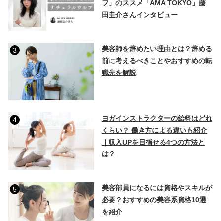
フ」のススメ「AMA TOKYO」藤
田圭介さんインタビュー
美容師を辞めたい理由とは？辞める
3
前に考えるべきことやおすすめの転
職先を解説
ヨガインストラクターの給料はどれ
4
くらい？ 働き方による違いも紹介
｜収入UPを目指せる4つの方法と
は？
美容部員になるには資格やスキルが
5
必要？おすすめの美容系資格10選
を紹介