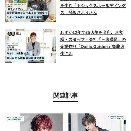
を生む「トシックスホールディング
ス」登坂さおりさん
わずか12年で35店舗を出店。お客
様・スタッフ・会社「三者満足」の
企業作り「Oasis Garden」齋藤逸
生さん
関連記事