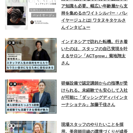
ア知識も必要。幅広い年齢層から支
持を集めるホワイトシルバー・バレ
イヤージュとは| ワタヌキタケルさ
んインタビュー
インドネシアで訪れた転機。行き着
いたのは、スタッフの自己実現を叶
えるサロン「ACTgrow」菊地翔太
さん
研修設備で認定講師からの指導が受
けられる。未経験でも安心して入社
が可能に「ダッシングディバインタ
ーナショナル」加藤千佳さん
現場スタッフのやりたいことを採
用。美容師目線の環境づくりが成長