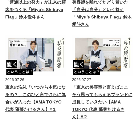
「普通以上の努力」が未来の顧
美容師を離れてたどり着いた
客をつくる「Miyu’s Shibuya
「自分は自分」という答え
Flag」鈴木愛斗さん
「Miyu’s Shibuya Flag」鈴木
愛斗さん
2026.07.26
2026.07.27
東京の洗礼「いつから本気にな
「東京の美容室と言えばここ」
るの？」このひと言でさらに気
そう思ってもらえるブランドに
合いが入った【AMA TOKYO
成長していきたい【AMA
代表 蓬莱たけるさん】#１
TOKYO 代表 蓬莱たけるさ
ん】#２