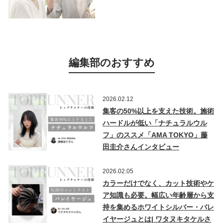
編集部のおすすめ
2026.02.12
集客の50%以上を支えた技術。施術
ハードルが低い「ナチュラルウル
フ」のススメ「AMA TOKYO」藤
田圭介さんインタビュー
2026.02.05
カラーだけでなく、カット技術やケ
ア知識も必要。幅広い年齢層から支
持を集めるホワイトシルバー・バレ
イヤージュとは| ワタヌキタケルさ