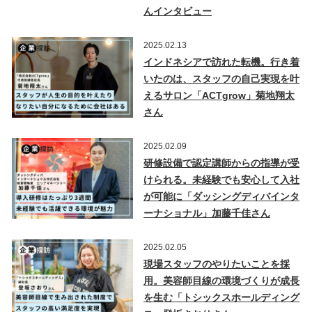
んインタビュー
2025.02.13
インドネシアで訪れた転機。行き着
いたのは、スタッフの自己実現を叶
えるサロン「ACTgrow」菊地翔太
さん
2025.02.09
研修設備で認定講師からの指導が受
けられる。未経験でも安心して入社
が可能に「ダッシングディバインタ
ーナショナル」加藤千佳さん
2025.02.05
現場スタッフのやりたいことを採
用。美容師目線の環境づくりが成長
を生む「トシックスホールディング