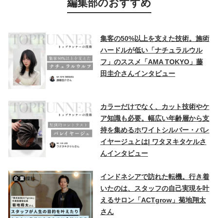
編集部のおすすめ
集客の50%以上を支えた技術。施術
ハードルが低い「ナチュラルウル
フ」のススメ「AMA TOKYO」藤
田圭介さんインタビュー
カラーだけでなく、カット技術やケ
ア知識も必要。幅広い年齢層から支
持を集めるホワイトシルバー・バレ
イヤージュとは| ワタヌキタケルさ
んインタビュー
インドネシアで訪れた転機。行き着
いたのは、スタッフの自己実現を叶
えるサロン「ACTgrow」菊地翔太
さん