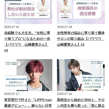
2026.07.31
2026.07.28
未経験でも大丈夫。“女性に寄
女性特有の悩みに寄り添う整体
り添うプロ”になるための一歩
サロンの取り組み【パウワウ
【パウワウ 山崎愛実さん】
山崎愛実さん】#1
#4
2026.07.17
2026.07.16
有言実行で叶えた「LIPPS hair
高校生から始めたSNSと、サロ
最速デビュー」。飾らない日常
ン内定を勝ち取った「形に残る