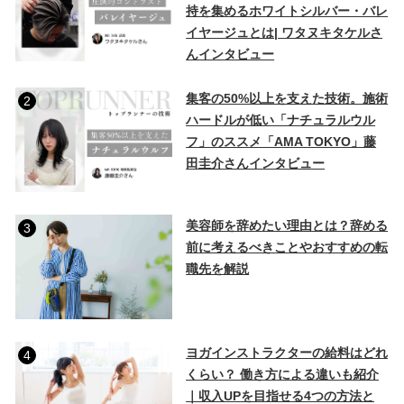
持を集めるホワイトシルバー・バレ
イヤージュとは| ワタヌキタケルさ
んインタビュー
集客の50%以上を支えた技術。施術
2
ハードルが低い「ナチュラルウル
フ」のススメ「AMA TOKYO」藤
田圭介さんインタビュー
美容師を辞めたい理由とは？辞める
3
前に考えるべきことやおすすめの転
職先を解説
ヨガインストラクターの給料はどれ
4
くらい？ 働き方による違いも紹介
｜収入UPを目指せる4つの方法と