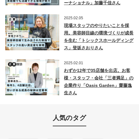
ーナショナル」加藤千佳さん
2025.02.05
現場スタッフのやりたいことを採
用。美容師目線の環境づくりが成長
を生む「トシックスホールディング
ス」登坂さおりさん
2025.02.01
わずか12年で35店舗を出店。お客
様・スタッフ・会社「三者満足」の
企業作り「Oasis Garden」齋藤逸
生さん
人気のタグ