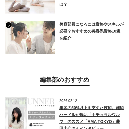
は？
美容部員になるには資格やスキルが
5
必要？おすすめの美容系資格10選
を紹介
編集部のおすすめ
2026.02.12
集客の50%以上を支えた技術。施術
ハードルが低い「ナチュラルウル
フ」のススメ「AMA TOKYO」藤
田圭介さんインタビュー