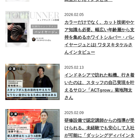
2026.02.05
カラーだけでなく、カット技術やケ
ア知識も必要。幅広い年齢層から支
持を集めるホワイトシルバー・バレ
イヤージュとは| ワタヌキタケルさ
んインタビュー
2025.02.13
インドネシアで訪れた転機。行き着
いたのは、スタッフの自己実現を叶
えるサロン「ACTgrow」菊地翔太
さん
2025.02.09
研修設備で認定講師からの指導が受
けられる。未経験でも安心して入社
が可能に「ダッシングディバインタ