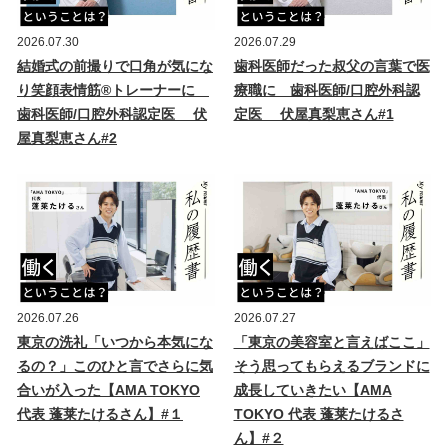
2026.07.30
2026.07.29
結婚式の前撮りで口角が気にな
歯科医師だった叔父の言葉で医
り笑顔表情筋®トレーナーに
療職に 歯科医師/口腔外科認
歯科医師/口腔外科認定医 伏
定医 伏屋真梨恵さん#1
屋真梨恵さん#2
2026.07.26
2026.07.27
東京の洗礼「いつから本気にな
「東京の美容室と言えばここ」
るの？」このひと言でさらに気
そう思ってもらえるブランドに
合いが入った【AMA TOKYO
成長していきたい【AMA
代表 蓬莱たけるさん】#１
TOKYO 代表 蓬莱たけるさ
ん】#２