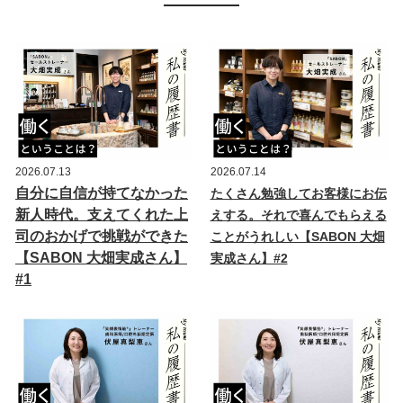
2026.07.13
2026.07.14
自分に自信が持てなかった
たくさん勉強してお客様にお伝
新人時代。支えてくれた上
えする。それで喜んでもらえる
司のおかげで挑戦ができた
ことがうれしい【SABON 大畑
【SABON 大畑実成さん】
実成さん】#2
#1