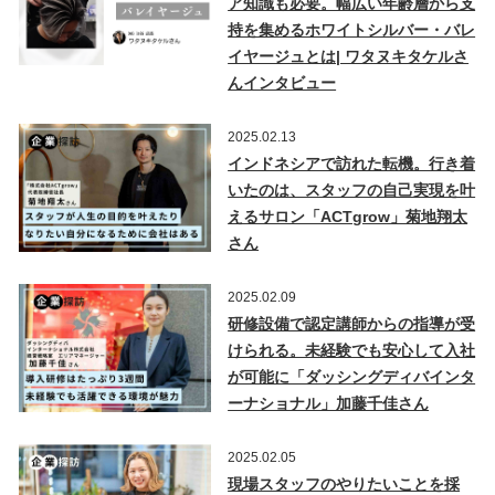
ア知識も必要。幅広い年齢層から支
持を集めるホワイトシルバー・バレ
イヤージュとは| ワタヌキタケルさ
んインタビュー
2025.02.13
インドネシアで訪れた転機。行き着
いたのは、スタッフの自己実現を叶
えるサロン「ACTgrow」菊地翔太
さん
2025.02.09
研修設備で認定講師からの指導が受
けられる。未経験でも安心して入社
が可能に「ダッシングディバインタ
ーナショナル」加藤千佳さん
2025.02.05
現場スタッフのやりたいことを採