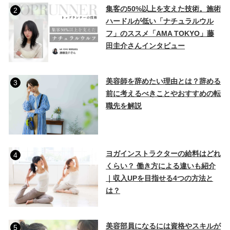
集客の50%以上を支えた技術。施術
2
ハードルが低い「ナチュラルウル
フ」のススメ「AMA TOKYO」藤
田圭介さんインタビュー
美容師を辞めたい理由とは？辞める
3
前に考えるべきことやおすすめの転
職先を解説
ヨガインストラクターの給料はどれ
4
くらい？ 働き方による違いも紹介
｜収入UPを目指せる4つの方法と
は？
美容部員になるには資格やスキルが
5