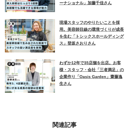
ーナショナル」加藤千佳さん
現場スタッフのやりたいことを採
用。美容師目線の環境づくりが成長
を生む「トシックスホールディング
ス」登坂さおりさん
わずか12年で35店舗を出店。お客
様・スタッフ・会社「三者満足」の
企業作り「Oasis Garden」齋藤逸
生さん
関連記事