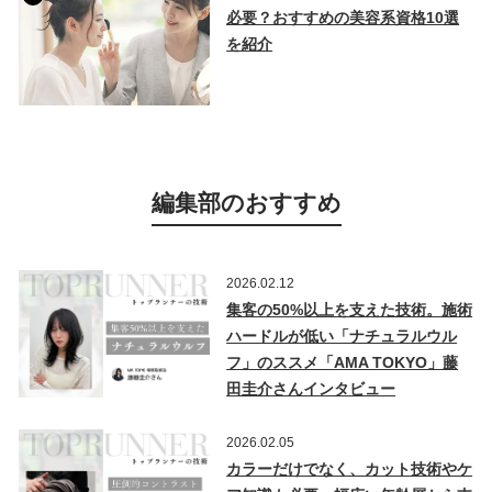
必要？おすすめの美容系資格10選
を紹介
編集部のおすすめ
2026.02.12
集客の50%以上を支えた技術。施術
ハードルが低い「ナチュラルウル
フ」のススメ「AMA TOKYO」藤
田圭介さんインタビュー
2026.02.05
カラーだけでなく、カット技術やケ