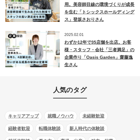
用。美容師目線の環境づくりが成長
を生む「トシックスホールディング
ス」登坂さおりさん
2025.02.01
わずか12年で35店舗を出店。お客
様・スタッフ・会社「三者満足」の
企業作り「Oasis Garden」齋藤逸
生さん
人気のタグ
キャリアアップ
就職ノウハウ
未経験歓迎
経験者歓迎
転職体験談
新人時代の体験談