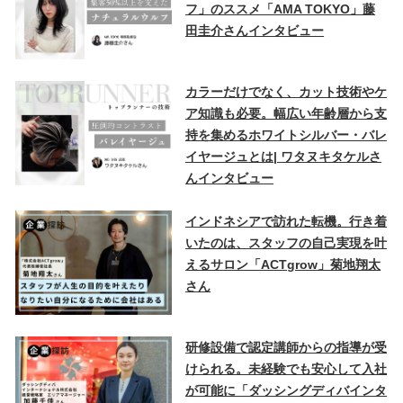
フ」のススメ「AMA TOKYO」藤
田圭介さんインタビュー
カラーだけでなく、カット技術やケ
ア知識も必要。幅広い年齢層から支
持を集めるホワイトシルバー・バレ
イヤージュとは| ワタヌキタケルさ
んインタビュー
インドネシアで訪れた転機。行き着
いたのは、スタッフの自己実現を叶
えるサロン「ACTgrow」菊地翔太
さん
研修設備で認定講師からの指導が受
けられる。未経験でも安心して入社
が可能に「ダッシングディバインタ