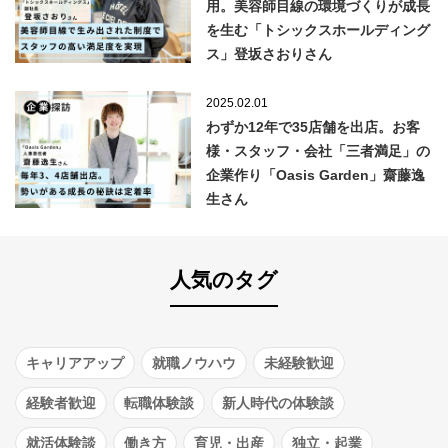
用。美容師目線の環境づくりが成長
を生む「トシックスホールディング
ス」登坂さおりさん
2025.02.01
わずか12年で35店舗を出店。お客
様・スタッフ・会社「三者満足」の
企業作り「Oasis Garden」齋藤逸
生さん
人気のタグ
キャリアアップ
就職ノウハウ
未経験歓迎
経験者歓迎
転職体験談
新人時代の体験談
就活体験談
働き方
育児・出産
独立・起業