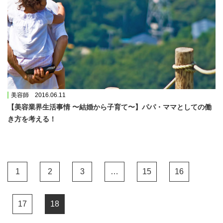
美容師 2016.06.11
【美容業界生活事情 〜結婚から子育て〜】パパ・ママとしての働
き方を考える！
1
2
3
…
15
16
17
18